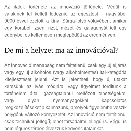
Az italok története az innováció története. Végül is
valakinek fel kellett fedeznie az erjesztést – nagyjából
9000 évvel ezelőtt, a kínai Sárga-folyó völgyében, amikor
egy korabeli zseni rizst, mézet és galagonyát tett egy
edénybe, és kellemesen meglepődött az eredményen.
De mi a helyzet ma az innovációval?
Az innováció manapság nem feltétlenül csak egy új eljárás
vagy egy új alkoholos (vagy alkoholmentes) ital-kategória
kifejlesztését jelenti. Azt is jelentheti, hogy új utakat
keresünk az ivás módjára, vagy figyelmet fordítunk a
történelem által igazságtalanul mellőzött tehetségekre,
vagy olyan nyersanyagokkal kapcsolatos
megközelítéseket alkalmazunk, amelyek figyelembe veszik
bolygónk változó környezetét. Az innováció nem feltétlenül
csak technikai jellegű; lehet társadalmi jellegű is. Végül is
nem légüres térben élvezzük kedvenc italainkat.