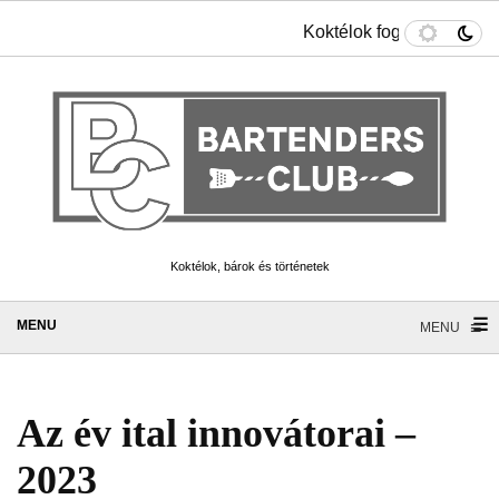
Koktélok fogyókúrázókna
Koktélok, bárok és történetek
☰
≡
MENU
Az év ital innovátorai –
2023