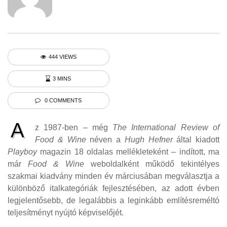
444 VIEWS
3 MINS
0 COMMENTS
A
z 1987-ben – még
The International Review of
Food & Wine
néven a
Hugh Hefner
által kiadott
Playboy
magazin 18 oldalas mellékleteként – indított, ma
már
Food & Wine
weboldalként működő tekintélyes
szakmai kiadvány minden év márciusában megválasztja a
különböző italkategóriák fejlesztésében, az adott évben
legjelentősebb, de legalábbis a leginkább említésreméltó
teljesítményt nyújtó képviselőjét.