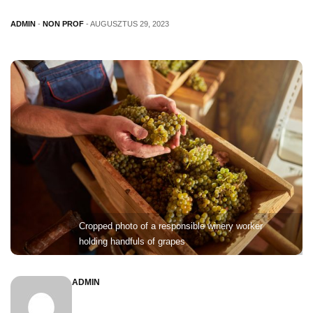
ADMIN
-
NON PROF
- AUGUSZTUS 29, 2023
Cropped photo of a responsible winery worker
holding handfuls of grapes
ADMIN