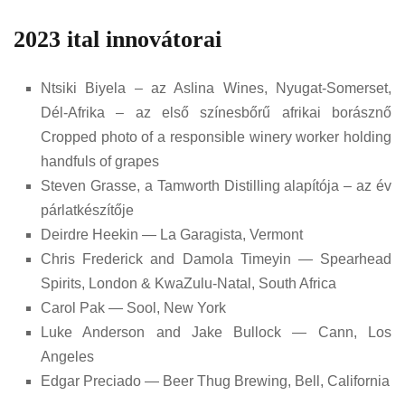
2023 ital innovátorai
Ntsiki Biyela – az Aslina Wines, Nyugat-Somerset,
Dél-Afrika – az első színesbőrű afrikai borásznő
Cropped photo of a responsible winery worker holding
handfuls of grapes
Steven Grasse, a Tamworth Distilling alapítója – az év
párlatkészítője
Deirdre Heekin — La Garagista, Vermont
Chris Frederick and Damola Timeyin — Spearhead
Spirits, London & KwaZulu-Natal, South Africa
Carol Pak — Sool, New York
Luke Anderson and Jake Bullock — Cann, Los
Angeles
Edgar Preciado — Beer Thug Brewing, Bell, California