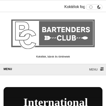
Koktélok fogyókúrázókna
Koktélok, bárok és történetek
☰
≡
MENU
International