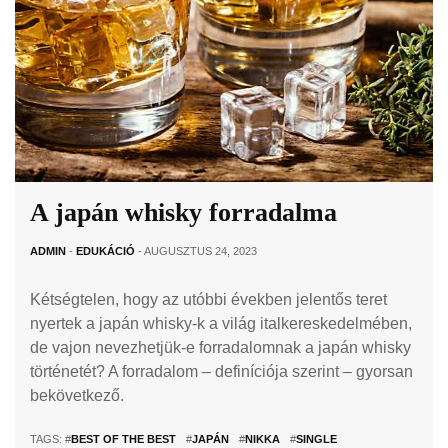
A japán whisky forradalma
ADMIN
-
EDUKÁCIÓ
- AUGUSZTUS 24, 2023
Kétségtelen, hogy az utóbbi években jelentős teret
nyertek a japán whisky-k a világ italkereskedelmében,
de vajon nevezhetjük-e forradalomnak a japán whisky
történetét? A forradalom – definíciója szerint – gyorsan
bekövetkező.
TAGS: #
BEST OF THE BEST
#
JAPÁN
#
NIKKA
#
SINGLE