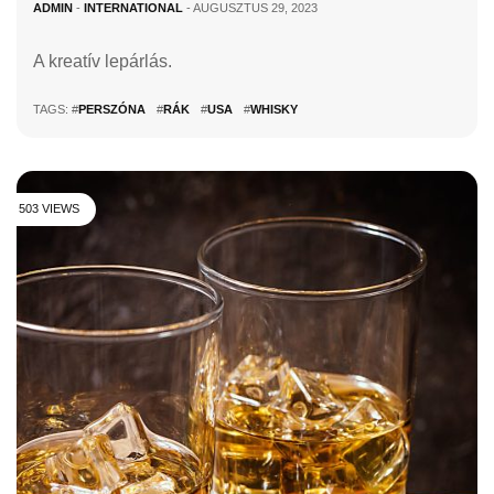
ADMIN
-
INTERNATIONAL
- AUGUSZTUS 29, 2023
A kreatív lepárlás.
TAGS: #
PERSZÓNA
#
RÁK
#
USA
#
WHISKY
503 VIEWS