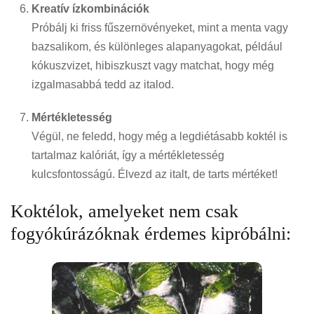
Kreatív ízkombinációk
Próbálj ki friss fűszernövényeket, mint a menta vagy
bazsalikom, és különleges alapanyagokat, például
kókuszvizet, hibiszkuszt vagy matchat, hogy még
izgalmasabbá tedd az italod.
Mértékletesség
Végül, ne feledd, hogy még a legdiétásabb koktél is
tartalmaz kalóriát, így a mértékletesség
kulcsfontosságú. Élvezd az italt, de tarts mértéket!
Koktélok, amelyeket nem csak
fogyókúrázóknak érdemes kipróbálni: