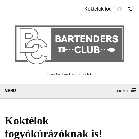
Koktélok fogyókúrázókna
Koktélok, bárok és történetek
☰
≡
MENU
Koktélok
fogyókúrázóknak is!