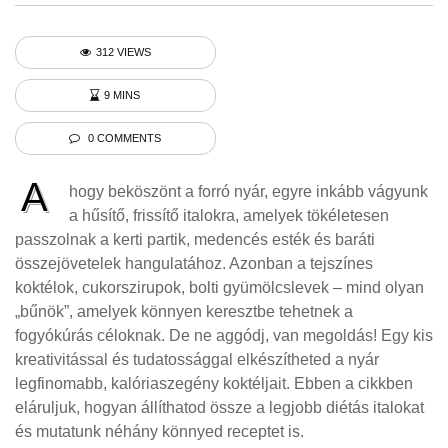
312 VIEWS
9 MINS
0 COMMENTS
A
hogy beköszönt a forró nyár, egyre inkább vágyunk
a hűsítő, frissítő italokra, amelyek tökéletesen
passzolnak a kerti partik, medencés esték és baráti
összejövetelek hangulatához. Azonban a tejszínes
koktélok, cukorszirupok, bolti gyümölcslevek – mind olyan
„bűnök”, amelyek könnyen keresztbe tehetnek a
fogyókúrás céloknak. De ne aggódj, van megoldás! Egy kis
kreativitással és tudatossággal elkészítheted a nyár
legfinomabb, kalóriaszegény koktéljait. Ebben a cikkben
eláruljuk, hogyan állíthatod össze a legjobb diétás italokat
és mutatunk néhány könnyed receptet is.