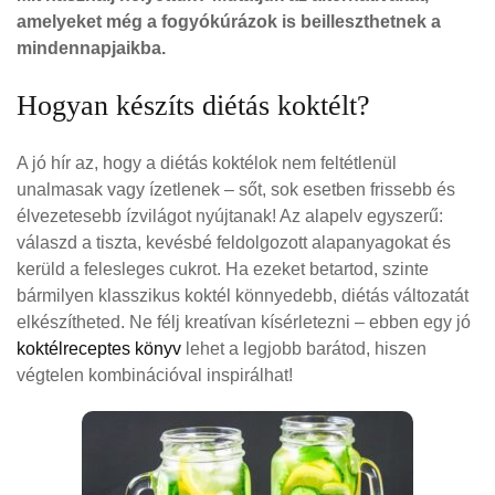
amelyeket még a fogyókúrázok is beilleszthetnek a
mindennapjaikba.
Hogyan készíts diétás koktélt?
A jó hír az, hogy a diétás koktélok nem feltétlenül
unalmasak vagy ízetlenek – sőt, sok esetben frissebb és
élvezetesebb ízvilágot nyújtanak! Az alapelv egyszerű:
válaszd a tiszta, kevésbé feldolgozott alapanyagokat és
kerüld a felesleges cukrot. Ha ezeket betartod, szinte
bármilyen klasszikus koktél könnyedebb, diétás változatát
elkészítheted. Ne félj kreatívan kísérletezni – ebben egy jó
koktélreceptes könyv
lehet a legjobb barátod, hiszen
végtelen kombinációval inspirálhat!