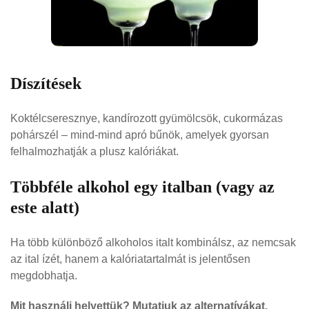
Díszítések
Koktélcseresznye, kandírozott gyümölcsök, cukormázas
pohárszél – mind-mind apró bűnök, amelyek gyorsan
felhalmozhatják a plusz kalóriákat.
Többféle alkohol egy italban (vagy az
este alatt)
Ha több különböző alkoholos italt kombinálsz, az nemcsak
az ital ízét, hanem a kalóriatartalmát is jelentősen
megdobhatja.
Mit használj helyettük? Mutatjuk az alternatívákat,