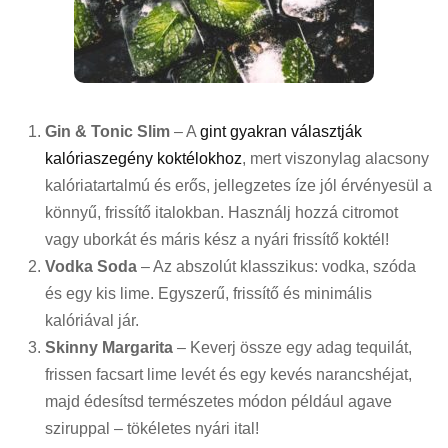
Gin & Tonic Slim
– A
gint gyakran választják
kalóriaszegény koktélokhoz
, mert viszonylag alacsony
kalóriatartalmú és erős, jellegzetes íze jól érvényesül a
könnyű, frissítő italokban. Használj hozzá citromot
vagy uborkát és máris kész a nyári frissítő koktél!
Vodka Soda
– Az abszolút klasszikus: vodka, szóda
és egy kis lime. Egyszerű, frissítő és minimális
kalóriával jár.
Skinny Margarita
– Keverj össze egy adag tequilát,
frissen facsart lime levét és egy kevés narancshéjat,
majd édesítsd természetes módon például agave
sziruppal – tökéletes nyári ital!