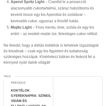
Aperol Spritz Light
– Cseréld le a proseccót
alacsonyabb cukortartalmú, száraz habzóborra és
keverd össze egy kis Aperollal és szódával –
kevesebb cukor, ugyanaz a frissítő hatás.
Mojito Light
– Friss menta, lime, szóda és egy kis
eritrit – az eredeti mojito íze, felesleges cukor nélkül.
Ne feledd, hogy a diétás koktélok is lehetnek ízgazdagok
és kreatívak – csak egy kis figyelem és tudatosság
szükséges hozzájuk. Kísérletezz bátran és fedezd fel a
könnyed nyári italok világát!
TAGS:
PREVIOUS
KOKTÉLOK
GYEREKNAPRA: SZÍNES,
VIDÁM ÉS
ELLENÁLLHATATLAN