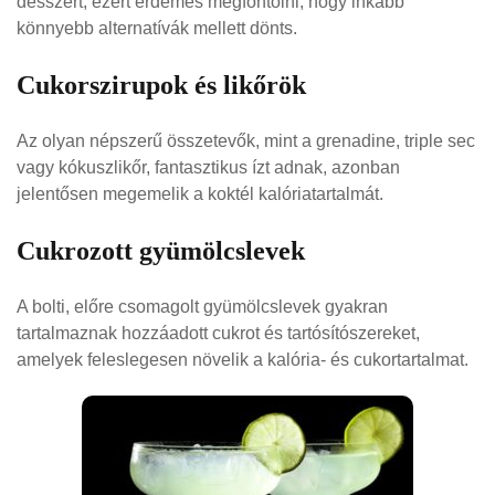
desszert, ezért érdemes megfontolni, hogy inkább
könnyebb alternatívák mellett dönts.
Cukorszirupok és likőrök
Az olyan népszerű összetevők, mint a grenadine, triple sec
vagy kókuszlikőr, fantasztikus ízt adnak, azonban
jelentősen megemelik a koktél kalóriatartalmát.
Cukrozott gyümölcslevek
A bolti, előre csomagolt gyümölcslevek gyakran
tartalmaznak hozzáadott cukrot és tartósítószereket,
amelyek feleslegesen növelik a kalória- és cukortartalmat.