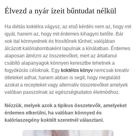
Élvezd a nyár ízeit bűntudat nélkül
Ha diétás koktélra vágysz, az első kérdés nem az, hogy mit
igyál, hanem az, hogy mit érdemes kihagyni belőle. Bár
sok ital könnyednek és frissítőnek tűnhet, valójában
álcázott kalóriabombaként lapulnak a kínálatban. Érdemes
alaposan átnézni az összetevőket, mert az ártatlanul
csábító alapanyagok könnyen keresztbe tehetnek a
fogyókúrás céloknak. Egy
koktélos könyv
nemcsak kreatív
ötleteket adhat, hanem abban is segít, hogy megtaláld
azokat a recepteket vagy alternatív összetevőket amelyek
valóban passzolnak az egészségtudatos életmódhoz.
Nézzük, melyek azok a tipikus összetevők, amelyeket
érdemes elkerülni, ha valóban könnyed és
kalóriaszegény koktélt szeretnél választani.