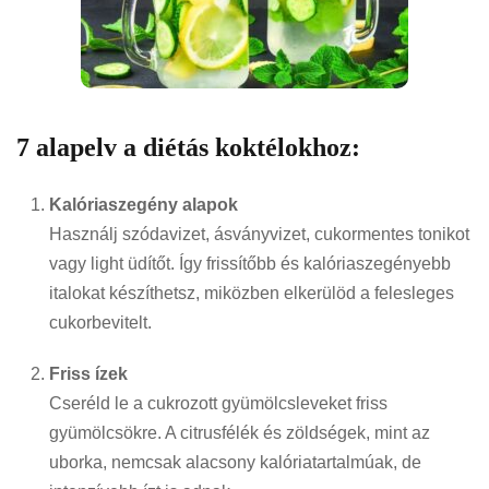
7 alapelv a diétás koktélokhoz:
Kalóriaszegény alapok
Használj szódavizet, ásványvizet, cukormentes tonikot
vagy light üdítőt. Így frissítőbb és kalóriaszegényebb
italokat készíthetsz, miközben elkerülöd a felesleges
cukorbevitelt.
Friss ízek
Cseréld le a cukrozott gyümölcsleveket friss
gyümölcsökre. A citrusfélék és zöldségek, mint az
uborka, nemcsak alacsony kalóriatartalmúak, de