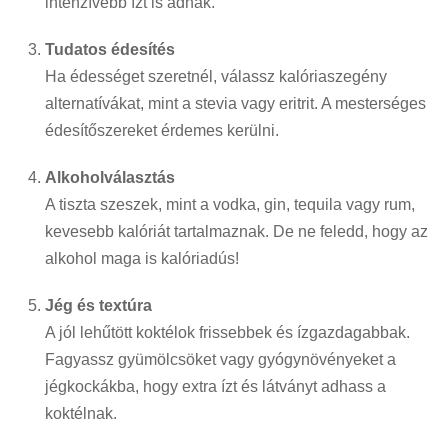
intenzívebb ízt is adnak.
Tudatos édesítés
Ha édességet szeretnél, válassz kalóriaszegény
alternatívákat, mint a stevia vagy eritrit. A mesterséges
édesítőszereket érdemes kerülni.
Alkoholválasztás
A tiszta szeszek, mint a vodka, gin, tequila vagy rum,
kevesebb kalóriát tartalmaznak. De ne feledd, hogy az
alkohol maga is kalóriadús!
Jég és textúra
A jól lehűtött koktélok frissebbek és ízgazdagabbak.
Fagyassz gyümölcsöket vagy gyógynövényeket a
jégkockákba, hogy extra ízt és látványt adhass a
koktélnak.