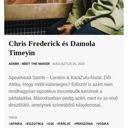
Chris Frederick és Damola
Timeyin
ADMIN
-
MEET THE MAKER
- AUGUSZTUS 29, 2023
Spearhead Spirits – London & KwaZulu-Natal, Dél-
Afrika. Hogy mitől különleges? Először is azért mert
rendhagyóan egzotikus összetevők kerülnek a
párlataikba. Másodsorban pedig azért, mert ez az első
desztilláló, amelynek színesbőrű tulajdonosai.
TAGS:
#
AFRIKA
#
EGZOTIKA
#
GIN
#
PÁRLAT
#
PERSZÓNA
#
VODKA