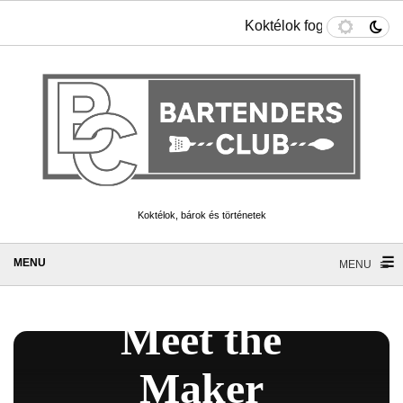
Koktélok fogyókúrázókna
Koktélok, bárok és történetek
☰
≡
MENU
Meet the
Maker