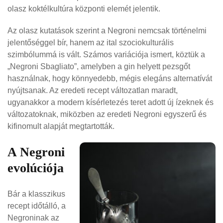
olasz koktélkultúra központi elemét jelentik​.
Az olasz kutatások szerint a Negroni nemcsak történelmi
jelentőséggel bír, hanem az ital szociokulturális
szimbólummá is vált. Számos variációja ismert, köztük a
„Negroni Sbagliato”, amelyben a gin helyett pezsgőt
használnak, hogy könnyedebb, mégis elegáns alternatívát
nyújtsanak. Az eredeti recept változatlan maradt,
ugyanakkor a modern kísérletezés teret adott új ízeknek és
változatoknak, miközben az eredeti Negroni egyszerű és
kifinomult alapját megtartották.
A Negroni
evolúciója
Bár a klasszikus
recept időtálló, a
Negroninak az