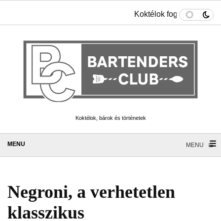
Koktélok fogyókúrázókna
Koktélok, bárok és történetek
☰
≡
MENU
Negroni, a verhetetlen
klasszikus