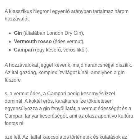
A klasszikus Negroni egyenlő arányban tartalmaz három
hozzávalót:
Gin
(általában London Dry Gin),
Vermouth rosso
(édes vermut),
Campari
(egy keserű, vörös likőr).
A hozzávalókat jéggel keverik, majd narancshéjjal díszítik.
Az ital gazdag, komplex ízvilágot kínál, amelyben a gin
fűszere
s, a vermut édes, a Campari pedig kesernyés ízzel
dominál. A koktél erős, karakteres íze tökéletesen
egyensúlyozza a gin fenyőillatát, a vermut édességét és a
Campari fanyar keserűségét, ami az olasz aperitivo kultúra
fontos ré
sze lett. Az itallal kapcsolatos történetek és kutatások az