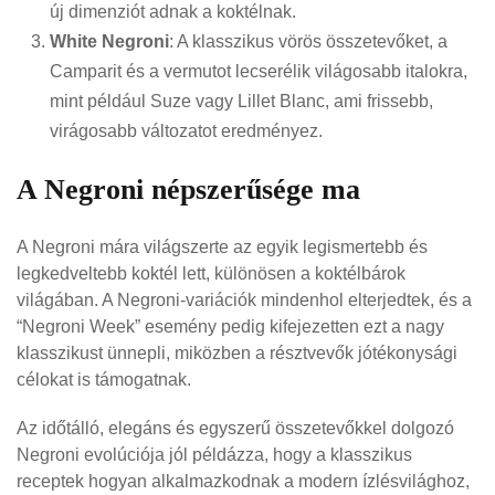
új dimenziót adnak a koktélnak.
White Negroni
: A klasszikus vörös összetevőket, a
Camparit és a vermutot lecserélik világosabb italokra,
mint például Suze vagy Lillet Blanc, ami frissebb,
virágosabb változatot eredményez.
A Negroni népszerűsége ma
A Negroni mára világszerte az egyik legismertebb és
legkedveltebb koktél lett, különösen a koktélbárok
világában. A Negroni-variációk mindenhol elterjedtek, és a
“Negroni Week” esemény pedig kifejezetten ezt a nagy
klasszikust ünnepli, miközben a résztvevők jótékonysági
célokat is támogatnak.
Az időtálló, elegáns és egyszerű összetevőkkel dolgozó
Negroni evolúciója jól példázza, hogy a klasszikus
receptek hogyan alkalmazkodnak a modern ízlésvilághoz,