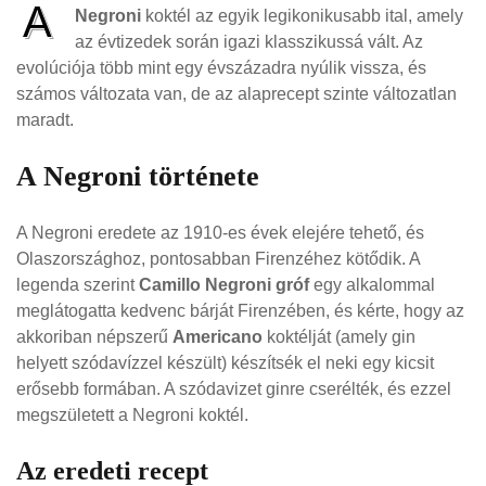
A
Negroni
koktél az egyik legikonikusabb ital, amely
az évtizedek során igazi klasszikussá vált. Az
evolúciója több mint egy évszázadra nyúlik vissza, és
számos változata van, de az alaprecept szinte változatlan
maradt.
A Negroni története
A Negroni eredete az 1910-es évek elejére tehető, és
Olaszországhoz, pontosabban Firenzéhez kötődik. A
legenda szerint
Camillo Negroni gróf
egy alkalommal
meglátogatta kedvenc bárját Firenzében, és kérte, hogy az
akkoriban népszerű
Americano
koktélját (amely gin
helyett szódavízzel készült) készítsék el neki egy kicsit
erősebb formában. A szódavizet ginre cserélték, és ezzel
megszületett a Negroni koktél.
Az eredeti recept