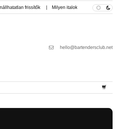
állhatatlan frissítők
Milyen italokat érdemes otthonra bes
hello@bartendersclub.net