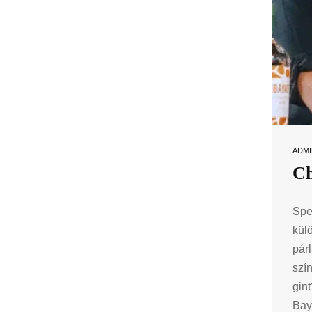
ADMI
Ch
Spe
kül
pár
szí
gin
Baya