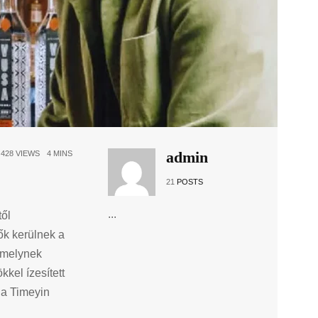
admin
428 VIEWS
4 MINS
21
POSTS
...
ől
ők kerülnek a
 amelynek
kel ízesített
la Timeyin