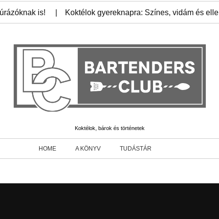
úrázóknak is!
Koktélok gyereknapra: Színes, vidám és ellen
Koktélok, bárok és történetek
HOME
A KÖNYV
TUDÁSTÁR