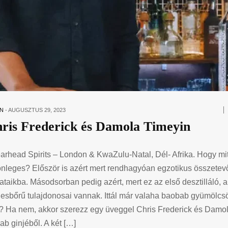
N
-
AUGUSZTUS 29, 2023
ris Frederick és Damola Timeyin
arhead Spirits – London & KwaZulu-Natal, Dél- Afrika. Hogy mit
önleges? Először is azért mert rendhagyóan egzotikus összetev
lataikba. Másodsorban pedig azért, mert ez az első desztilláló,
nesbőrű tulajdonosai vannak. Ittál már valaha baobab gyümölcsök
t? Ha nem, akkor szerezz egy üveggel Chris Frederick és Damo
b ginjéből. A két […]